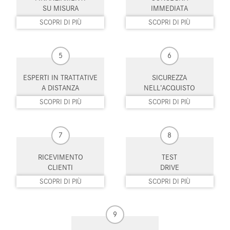
Luci diurne
Luci diurne LED
SU MISURA
IMMEDIATA
SCOPRI DI PIÙ
SCOPRI DI PIÙ
Monitoraggio pressione
MP3
pneumatici
5
6
Pacchetto sportivo
Parabrezza riscaldabile
ESPERTI IN TRATTATIVE
SICUREZZA
Park Distance Control
Portellone posteriore elettrico
A DISTANZA
NELL’ACQUISTO
SCOPRI DI PIÙ
SCOPRI DI PIÙ
Riconoscimento dei segnali
Schermo multifunzione
stradali
interamente digitale
Sedile passeggero ribaltabile
Sedili riscaldati
7
8
Sensore di luce
Sensore di pioggia
RICEVIMENTO
TEST
CLIENTI
DRIVE
Sensori di parcheggio anteriori
Sensori di parcheggio posteriori
SCOPRI DI PIÙ
SCOPRI DI PIÙ
Servosterzo
Sistema di avviso di distanza
9
Sistema di chiamata d'emergenza
Sistema di navigazione