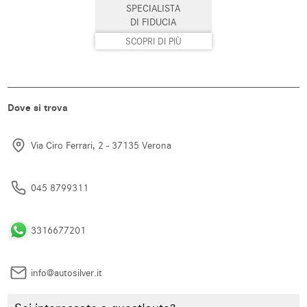
SPECIALISTA
Sistema di parcheggio automatico
Specchietti laterali elettrici
DI FIDUCIA
SCOPRI DI PIÙ
Start/Stop Automatico
Supporto lombare
Telecamera per parcheggio
Tetto panorama
assistito
Dove si trova
Tettuccio apribile
Touch screen
Trazione integrale
USB
Via Ciro Ferrari, 2 - 37135 Verona
Vetri oscurati
Vivavoce
045 8799311
Volante in pelle
Volante multifunzione
3316677201
info@autosilver.it