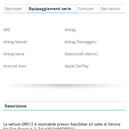
Equipaggiamenti serie
Optionals
Consumi
Dati tecnici
ABS
Airbag
Airbag laterali
Airbag Passeggero
Airbag testa
Alzacristalli elettrici
Android Auto
Apple CarPlay
Autoradio
Autoradio digitale
Blind spot monitor
Bluetooth
Boardcomputer
Bracciolo
Descrizione
Carica per smartphone a
Cerchi in lega
induzione
La vettura GR012 è visionabile presso AutoSilver srl sede di Verona