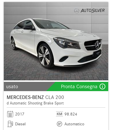
info_outline
usato
Pronta Consegna
MERCEDES-BENZ
CLA 200
d Automatic Shooting Brake Sport
2017
98.824
Diesel
Automatico