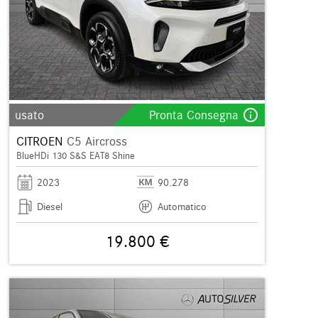
info_outline
usato
Pronta Consegna
CITROEN
C5 Aircross
BlueHDi 130 S&S EAT8 Shine
2023
90.278
Diesel
Automatico
19.800 €