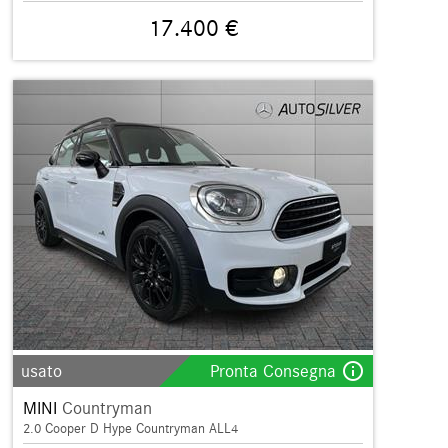
17.400 €
info_outline
usato
Pronta Consegna
MINI
Countryman
2.0 Cooper D Hype Countryman ALL4