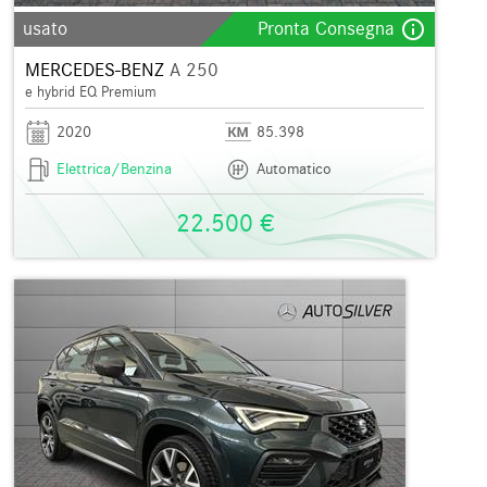
info_outline
usato
Pronta Consegna
MERCEDES-BENZ
A 250
e hybrid EQ Premium
2020
85.398
Elettrica/Benzina
Automatico
22.500 €