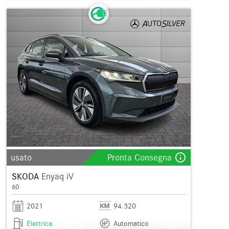
info_outline
usato
Pronta Consegna
SKODA
Enyaq iV
60
2021
94.320
Elettrica
Automatico