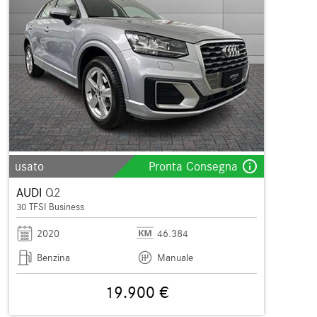
info_outline
usato
Pronta Consegna
AUDI
Q2
30 TFSI Business
2020
46.384
Benzina
Manuale
19.900 €