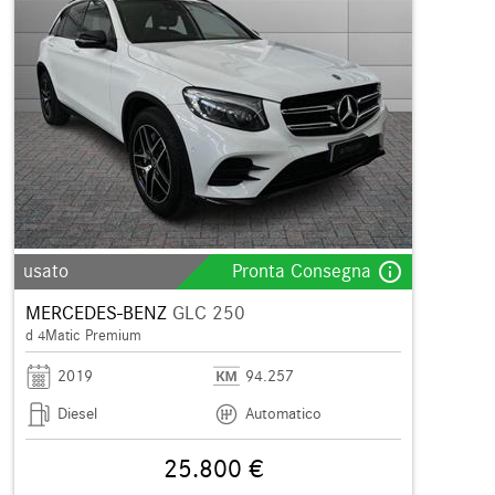
info_outline
usato
Pronta Consegna
MERCEDES-BENZ
GLC 250
d 4Matic Premium
2019
94.257
Diesel
Automatico
25.800 €