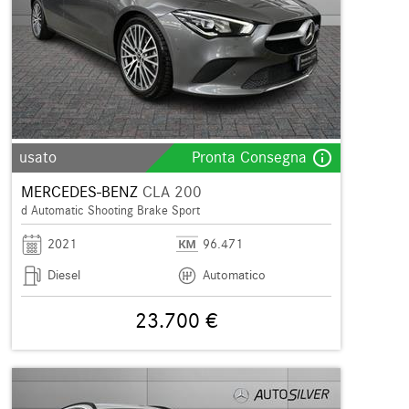
info_outline
usato
Pronta Consegna
MERCEDES-BENZ
CLA 200
d Automatic Shooting Brake Sport
2021
96.471
Diesel
Automatico
23.700 €