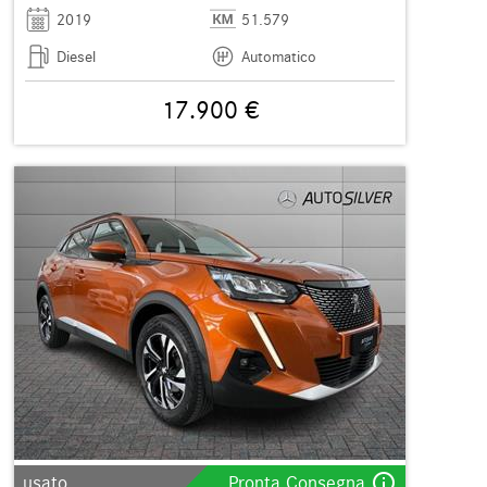
2019
51.579
Diesel
Automatico
17.900 €
info_outline
usato
Pronta Consegna