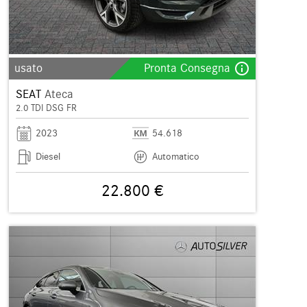
info_outline
usato
Pronta Consegna
SEAT
Ateca
2.0 TDI DSG FR
2023
54.618
Diesel
Automatico
22.800 €