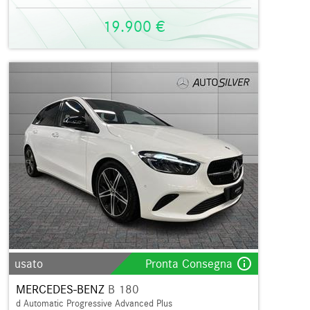
19.900 €
info_outline
usato
Pronta Consegna
MERCEDES-BENZ
B 180
d Automatic Progressive Advanced Plus