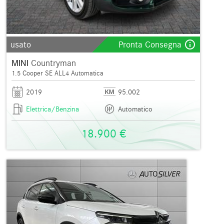
info_outline
usato
Pronta Consegna
MINI
Countryman
1.5 Cooper SE ALL4 Automatica
2019
95.002
Elettrica/Benzina
Automatico
18.900 €