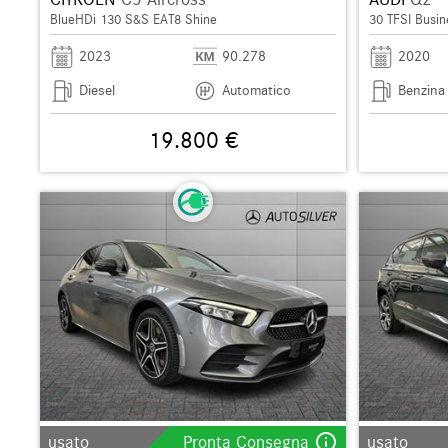
BlueHDi 130 S&S EAT8 Shine
30 TFSI Busin
2023
90.278
2020
Diesel
Automatico
Benzina
19.800 €
info_outline
usato
Pronta Consegna
usato