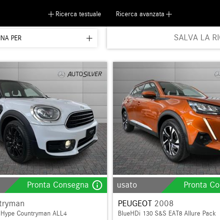
Ricerca testuale
Ricerca avanzata
SALVA LA R
INA PER
info_outline
Pronta Consegna
usato
Pronta C
tryman
PEUGEOT
2008
 Hype Countryman ALL4
BlueHDi 130 S&S EAT8 Allure Pack