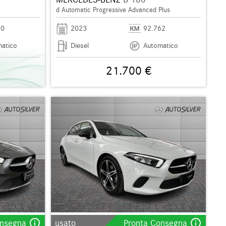
d Automatic Progressive Advanced Plus
20
2023
92.762
atico
Diesel
Automatico
21.700 €
info_outline
info_outline
onsegna
usato
Pronta Consegna