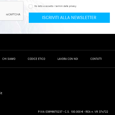
Ho letto e accetto i termini della privacy
CHI SIAMO
CODICE ETICO
LAVORA CON NOI
CONTATTI
it
P.IVA 03898870237 - C.S. 100.000 € - REA n. VR 374722