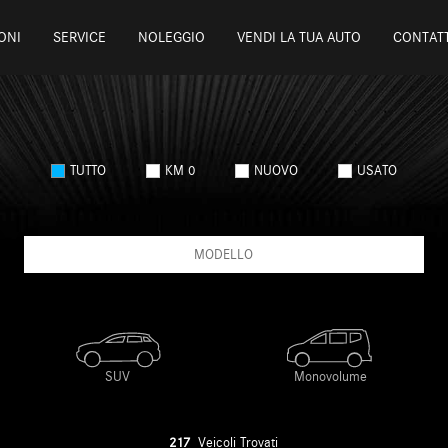
ONI
SERVICE
NOLEGGIO
VENDI LA TUA AUTO
CONTATT
TUTTO
KM 0
NUOVO
USATO
MODELLO
217
Veicoli Trovati