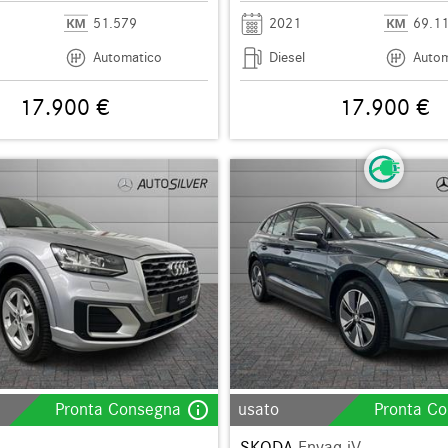
51.579
2021
69.1
Automatico
Diesel
Autom
17.900 €
17.900 €
info_outline
Pronta Consegna
usato
Pronta C
SKODA
Enyaq iV