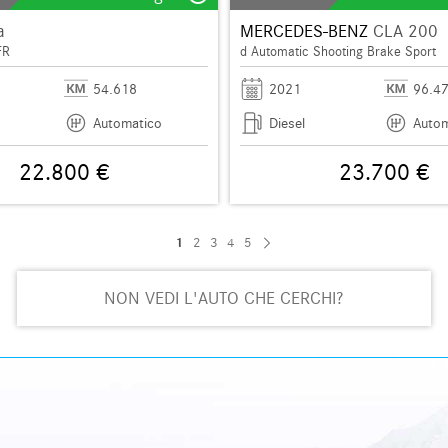
a
MERCEDES-BENZ
CLA 200
FR
d Automatic Shooting Brake Sport
54.618
2021
96.4
Automatico
Diesel
Autom
22.800 €
23.700 €
1
2
3
4
5
NON VEDI L'AUTO CHE CERCHI?