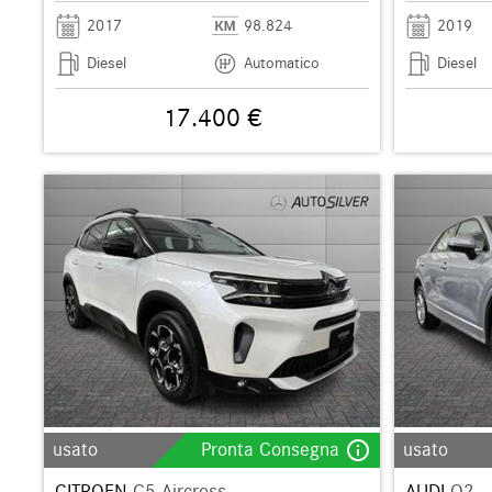
2017
98.824
2019
Diesel
Automatico
Diesel
17.400 €
info_outline
usato
Pronta Consegna
usato
CITROEN
C5 Aircross
AUDI
Q2