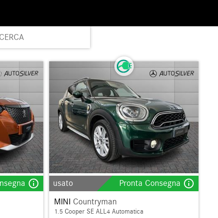
ICERCA
info_outline
info_outline
onsegna
usato
Pronta Consegna
MINI
Countryman
1.5 Cooper SE ALL4 Automatica