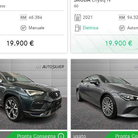
ess
60
46.384
2021
94.3
Manuale
Elettrica
Autom
19.900 €
19.900 €
info_outline
Pronta Consegna
usato
Pronta C