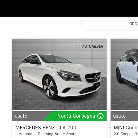
ORD
info_outline
usato
Pronta Consegna
usato
MERCEDES-BENZ
CLA 200
MINI
Coun
d Automatic Shooting Brake Sport
2.0 Cooper D