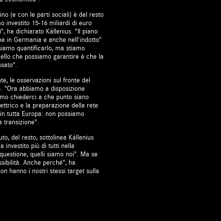
no (e con le parti sociali) è del resto
o investito 15-16 miliardi di euro
", ha dichiarato Källenius. "Il piano
he in Germania e anche nell'indotto"
ssiamo quantificarlo, ma stiamo
uello che possiamo garantire è che la
ssato".
, le osservazioni sul fronte del
us. "Ora abbiamo a disposizione
iamo chiederci a che punto siano
lettrico e la preparazione della rete
i in tutta Europa: non possiamo
 transizione".
uto, del resto, sottolinea Källenius
investito più di tutti nella
questione, quelli siamo noi". Ma se
ssibilità. Anche perché", ha
on hanno i nostri stessi target sulla