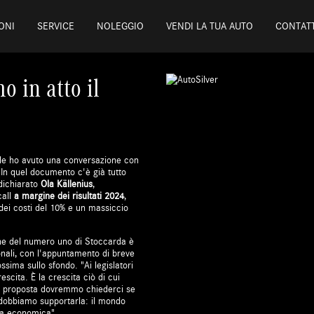
ONI
SERVICE
NOLEGGIO
VENDI LA TUA AUTO
CONTATT
o in atto il
tale ho avuto una conversazione con
 In quel documento c'è già tutto
 dichiarato
Ola Källenius
,
call
a margine dei risultati 2024
,
 dei costi del 10% e un massiccio
ne del numero uno di Stoccarda è
ionali, con l'appuntamento di breve
sima sullo sfondo. "Ai legislatori
scita. È la crescita ciò di cui
e proposta dovremmo chiederci se
, dobbiamo supportarla: il mondo
ita economica".