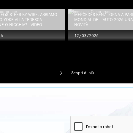
EQS STEER‑BY‑WIRE, ABBIAMO
MERCEDES-BENZ TORNA A PARIG
O YOKE ALLA TEDESCA:
MONDIAL DE L'AUTO 2026 UNA 
E O NICCHIA? - VIDEO
NOVITÀ
26
12/03/2026
Scopri di più