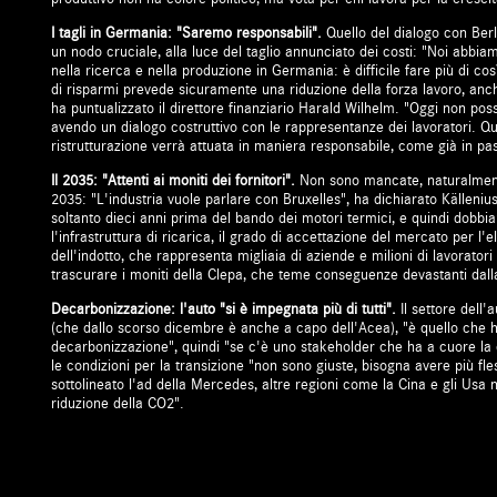
I tagli in Germania: "Saremo responsabili".
Quello del dialogo con Berli
un nodo cruciale, alla luce del taglio annunciato dei costi: "Noi abbiam
nella ricerca e nella produzione in Germania: è difficile fare più di così
di risparmi prevede sicuramente una riduzione della forza lavoro, anc
ha puntualizzato il direttore finanziario Harald Wilhelm. "Oggi non po
avendo un dialogo costruttivo con le rappresentanze dei lavoratori. Q
ristrutturazione verrà attuata in maniera responsabile, come già in pa
Il 2035: "Attenti ai moniti dei fornitori".
Non sono mancate, naturalmente
2035: "L'industria vuole parlare con Bruxelles", ha dichiarato Källeni
soltanto dieci anni prima del bando dei motori termici, e quindi dobb
l'infrastruttura di ricarica, il grado di accettazione del mercato per l'e
dell'indotto, che rappresenta migliaia di aziende e milioni di lavorator
trascurare i moniti della Clepa, che teme conseguenze devastanti dalla
Decarbonizzazione: l'auto "si è impegnata più di tutti".
Il settore dell'a
(che dallo scorso dicembre è anche a capo dell'Acea), "è quello che ha 
decarbonizzazione", quindi "se c'è uno stakeholder che ha a cuore la 
le condizioni per la transizione "non sono giuste, bisogna avere più fle
sottolineato l'ad della Mercedes, altre regioni come la Cina e gli Usa n
riduzione della CO2".