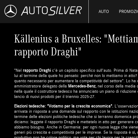
AUTO
PROMOZI
Källenius a Bruxelles: "Mettiam
rapporto Draghi"
"Nel
rapporto Draghi
c'è un capitolo specifico sull'auto. Prima di Na
lui al termine della quale ho pensato: perché non lo mettiamo in atto?
quanto necessario per aumentare la competitività del settore". Lo ha
amministratore delegato della
Mercedes-Benz
, nel corso della media 
nella quale il costruttore tedesco ha annunciato un piano di riduzione
lancio di nuovi prodotti per il triennio 2025-27.
Elezioni tedesche: "Votiamo per la crescita economica".
L'osservazio
arrivata in risposta a una domanda sul rapporto con le istituzioni naz
termine delle elezioni politiche tedesche che si terranno domenica pros
diciamo: leggete il rapporto Draghi e mettetelo in atto per generare cre
abbiamo bisogno. Anche in Germania: per ogni nuova legge che vien
generi più crescita e competitività per le imprese. Se la risposta è sì
produttivo non ha colore politico, ma vota per chi lavora per la cresc