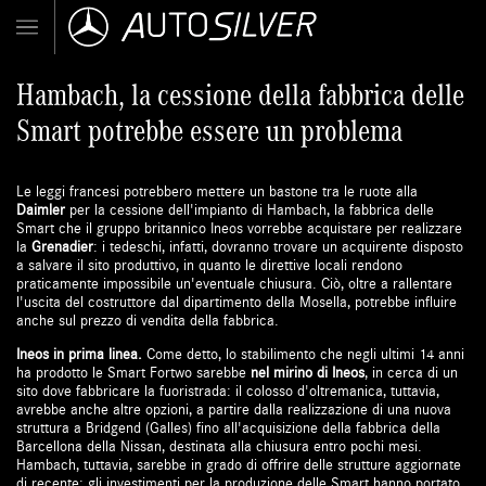
Hambach, la cessione della fabbrica delle
Smart potrebbe essere un problema
Le leggi francesi potrebbero mettere un bastone tra le ruote alla
Daimler
per la cessione dell'impianto di Hambach, la fabbrica delle
Smart che il gruppo britannico Ineos vorrebbe acquistare per realizzare
la
Grenadier
: i tedeschi, infatti, dovranno trovare un acquirente disposto
a salvare il sito produttivo, in quanto le direttive locali rendono
praticamente impossibile un'eventuale chiusura. Ciò, oltre a rallentare
l'uscita del costruttore dal dipartimento della Mosella, potrebbe influire
anche sul prezzo di vendita della fabbrica.
Ineos in prima linea.
Come detto, lo stabilimento che negli ultimi 14 anni
ha prodotto le Smart Fortwo sarebbe
nel mirino di Ineos
, in cerca di un
sito dove fabbricare la fuoristrada: il colosso d'oltremanica, tuttavia,
avrebbe anche altre opzioni, a partire dalla realizzazione di una nuova
struttura a Bridgend (Galles) fino all'acquisizione della fabbrica della
Barcellona della Nissan, destinata alla chiusura entro pochi mesi.
Hambach, tuttavia, sarebbe in grado di offrire delle strutture aggiornate
di recente: gli investimenti per la produzione delle Smart hanno portato