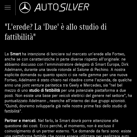
"L'erede? La 'Due' è allo studio di
fattibilità"
La
Smart
ha intenzione di lanciare sul mercato un'erede alla Fortwo,
anche se con caratteristiche in parte diverse rispetto all'originale: ne
abbiamo discusso con l'amministratore delegato di Smart Europa, Dirk
Adelmann, durante una tavola rotonda al Salone di Pechino. A nostra
esplicita domanda su quanto spazio ci sia nella gamma per una nuova
Fortwo, Adelmann è stato chiaro nel ribadire come l'azienda, da qualche
anno una joint venture paritetica tra Geely e Mercedes, sia "nel bel
mezzo di uno
studio di fattibilità
per una potenziale piattaforma a due
posti. Non esiste una base per veicoli elettrici del genere nel settore", ha
puntualizzato Adelmann , neanche all'interno dei due gruppi azionisti.
"Quindi, dovremo svilupparla già nelle nostre prime fasi dello studio di
fattibilità".
Partner e mercati.
Nel farlo, la Smart dovrà porre attenzione alla
questione dei costi. Ecco perché, al momento, non è escluso il
coinvolgimento di un partner esterno. "Le domande da farsi sono: esiste
una piattaforma fattibile che possa essere utilizzata per realizzare auto