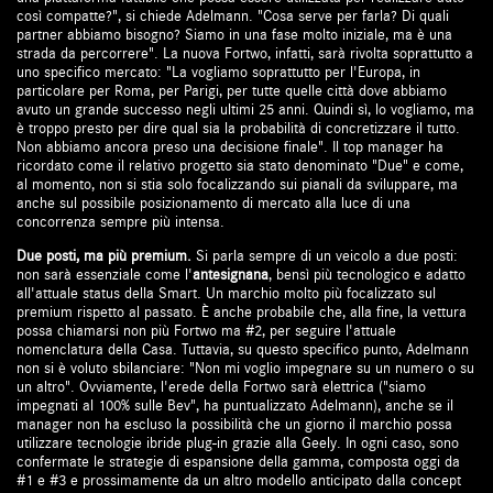
così compatte?", si chiede Adelmann. "Cosa serve per farla? Di quali
partner abbiamo bisogno? Siamo in una fase molto iniziale, ma è una
strada da percorrere". La nuova Fortwo, infatti, sarà rivolta soprattutto a
uno specifico mercato: "La vogliamo soprattutto per l'Europa, in
particolare per Roma, per Parigi, per tutte quelle città dove abbiamo
avuto un grande successo negli ultimi 25 anni. Quindi sì, lo vogliamo, ma
è troppo presto per dire qual sia la probabilità di concretizzare il tutto.
Non abbiamo ancora preso una decisione finale". Il top manager ha
ricordato come il relativo progetto sia stato denominato "Due" e come,
al momento, non si stia solo focalizzando sui pianali da sviluppare, ma
anche sul possibile posizionamento di mercato alla luce di una
concorrenza sempre più intensa.
Due posti, ma più premium.
Si parla sempre di un veicolo a due posti:
non sarà essenziale come l'
antesignana
, bensì più tecnologico e adatto
all'attuale status della Smart. Un marchio molto più focalizzato sul
premium rispetto al passato. È anche probabile che, alla fine, la vettura
possa chiamarsi non più Fortwo ma #2, per seguire l'attuale
nomenclatura della Casa. Tuttavia, su questo specifico punto, Adelmann
non si è voluto sbilanciare: "Non mi voglio impegnare su un numero o su
un altro". Ovviamente, l'erede della Fortwo sarà elettrica ("siamo
impegnati al 100% sulle Bev", ha puntualizzato Adelmann), anche se il
manager non ha escluso la possibilità che un giorno il marchio possa
utilizzare tecnologie ibride plug-in grazie alla Geely. In ogni caso, sono
confermate le strategie di espansione della gamma, composta oggi da
#1 e #3 e prossimamente da un altro modello anticipato dalla concept