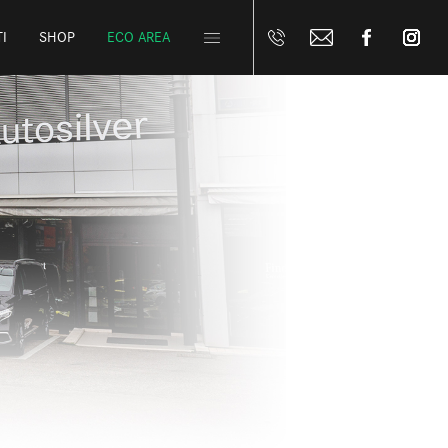
I
SHOP
ECO AREA