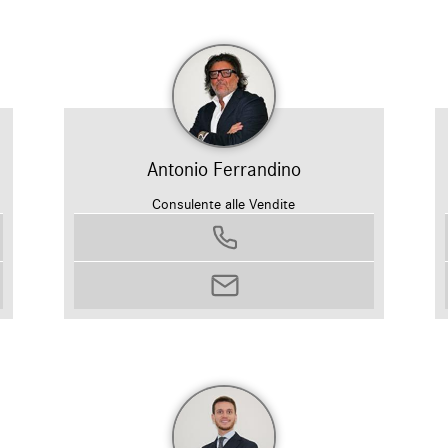
Antonio Ferrandino
Consulente alle Vendite
0458799311
antonio.ferrandino@autosilver.it