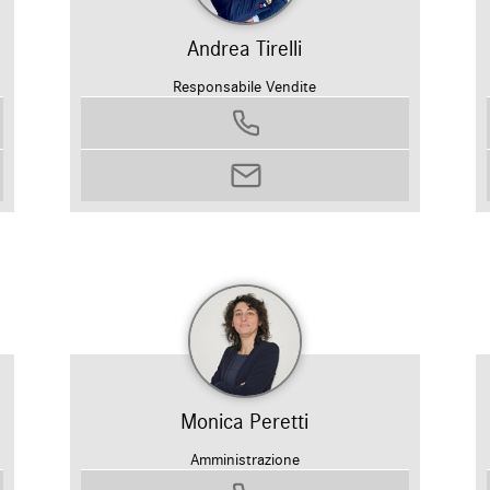
Andrea Tirelli
Responsabile Vendite
0458799311
andrea.tirelli@autosilver.it
Monica Peretti
Amministrazione