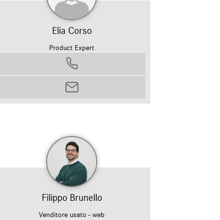
Elia Corso
Product Expert
0458799311
elia.corso@autosilver.it
Filippo Brunello
Venditore usato - web