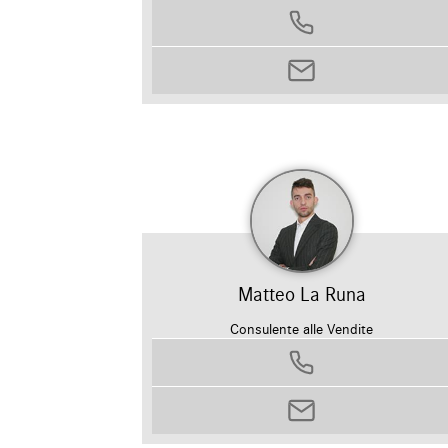
0458799311
lorenzo.mailli@autosilver.it
Matteo La Runa
Consulente alle Vendite
0458799311
matteo.laruna@autosilver.it