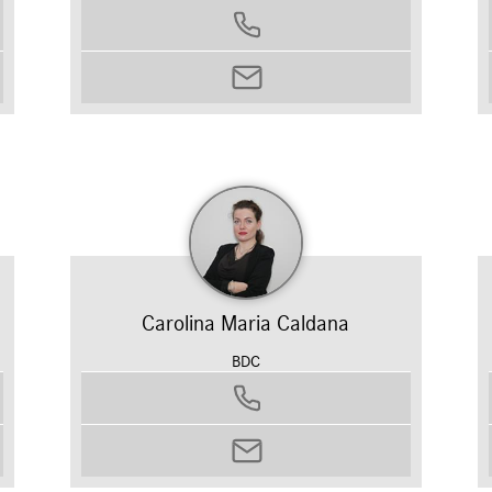
0458799311
manuel.broglia@autosilver.it
Carolina Maria Caldana
BDC
0458799311
carolina.caldana@autosilver.it