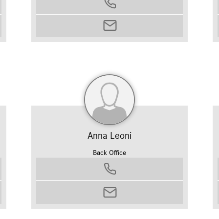
0458799311
monica.peretti@autosilver.it
Anna Leoni
Back Office
0458799311
anna.leoni@autosilver.it