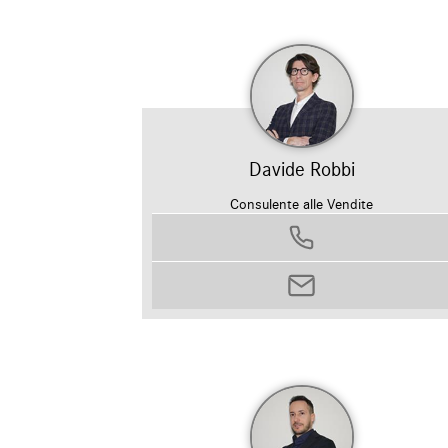
Davide Robbi
Consulente alle Vendite
0458799311
davide.robbi@autosilver.it