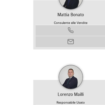
Mattia Bonato
Consulente alle Vendite
0458799311
mattia.bonato@autosilver.it
Lorenzo Mailli
Responsabile Usato