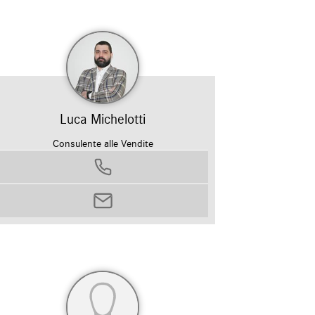
Luca Michelotti
Consulente alle Vendite
0458799311
luca.michelotti@autosilver.it