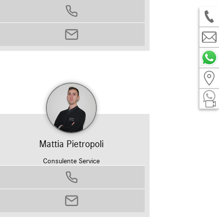
0458799311
filippo.brunello@autosilver.it
Mattia Pietropoli
Consulente Service
0458799311
mattia.pietropoli@autosilver.it