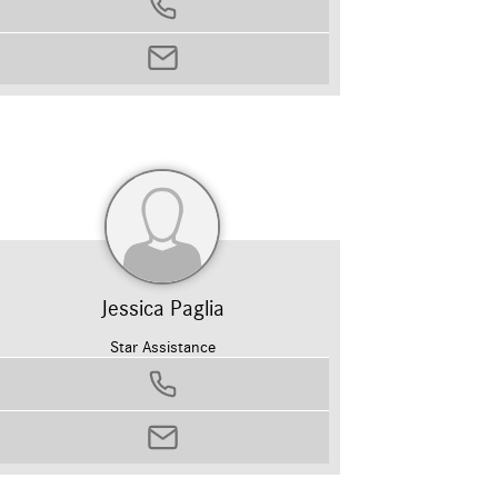
0458799311
alice.barana@autosilver.it
Jessica Paglia
Star Assistance
0458799311
jessica.paglia@autosilver.it