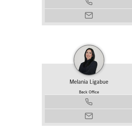
3371120366
alessio.benedetti@autosilver.it
Melania Ligabue
Back Office
0458799311
melania.ligabue@autosilver.it