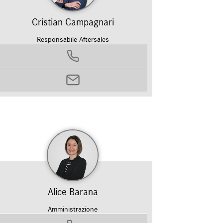
Cristian Campagnari
Responsabile Aftersales
0458799311
cristian.campagnari@autosilver.it
Alice Barana
Amministrazione