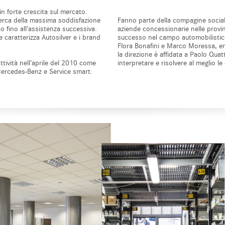
n forte crescita sul mercato.
icerca della massima soddisfazione
Fanno parte della compagine sociale 
to fino all’assistenza successiva.
aziende concessionarie nelle provi
e caratterizza Autosilver e i brand
successo nel campo automobilistico
Flora Bonafini e Marco Moressa, en
la direzione è affidata a Paolo Qua
ttività nell’aprile del 2010 come
interpretare e risolvere al meglio le
Mercedes-Benz e Service smart.