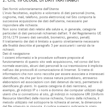
2. CHE TIPOLOGIE DI DATI TRATTIAMO?
Dati forniti volontariamente dall’Utente
L’invio facoltativo, esplicito e volontario di dati personali (nome,
cognome, mail, telefono, posta elettronica) nel Sito comporta la
successiva acquisizione dei dati dell’utente, necessario per
rispondere alle richieste.
Non sono trattati dati relativi alla salute e, in generale, categorie
particolari di dati personali richiamati dall’art. 9 del Regolamento UE
2016/279 (ovvero dati sensibili, biometrici, genetici, penali).
Il trattamento dei dati è limitato a quanto strettamente necessario
alle finalità descritte al paragrafo 3 per assicurarti i servizi da te
richiesti.
Dati di navigazione
I sistemi informatici e le procedure software preposte al
funzionamento di questo sito web acquisiscono, nel corso del loro
normale esercizio, alcuni dati personali la cui trasmissione è implicita
nell’uso dei protocolli di comunicazione di Internet. Si tratta di
informazioni che non sono raccolte per essere associate a interessati
identificati, ma che per loro stessa natura potrebbero, attraverso
elaborazioni ed associazioni con dati detenuti da terzi, permettere di
identificare gli utenti. In questa categoria di dati rientrano, ad
esempio, gli indirizzi IP o i nomi a dominio dei computer utilizzati dagli
utenti che si connettono al sito, gli indirizzi in notazione URI (Uniform
Resource Identifier) delle risorse richieste, l’orario della richiesta, il
metodo utilizzato nel sottoporre la richiesta al server, la dimensione
del file ottenuto in risposta, il codice numerico indicante lo stato