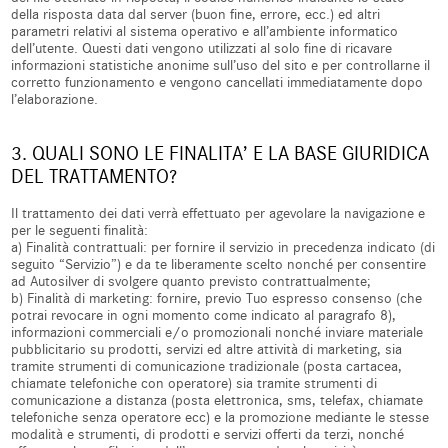
della risposta data dal server (buon fine, errore, ecc.) ed altri
parametri relativi al sistema operativo e all’ambiente informatico
dell’utente. Questi dati vengono utilizzati al solo fine di ricavare
informazioni statistiche anonime sull’uso del sito e per controllarne il
corretto funzionamento e vengono cancellati immediatamente dopo
l’elaborazione.
3. QUALI SONO LE FINALITA’ E LA BASE GIURIDICA
DEL TRATTAMENTO?
Il trattamento dei dati verrà effettuato per agevolare la navigazione e
per le seguenti finalità:
a) Finalità contrattuali: per fornire il servizio in precedenza indicato (di
seguito “Servizio”) e da te liberamente scelto nonché per consentire
ad Autosilver di svolgere quanto previsto contrattualmente;
b) Finalità di marketing: fornire, previo Tuo espresso consenso (che
potrai revocare in ogni momento come indicato al paragrafo 8),
informazioni commerciali e/o promozionali nonché inviare materiale
pubblicitario su prodotti, servizi ed altre attività di marketing, sia
tramite strumenti di comunicazione tradizionale (posta cartacea,
chiamate telefoniche con operatore) sia tramite strumenti di
comunicazione a distanza (posta elettronica, sms, telefax, chiamate
telefoniche senza operatore ecc) e la promozione mediante le stesse
modalità e strumenti, di prodotti e servizi offerti da terzi, nonché