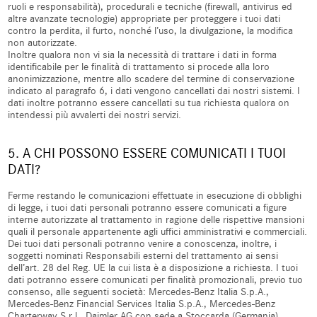
ruoli e responsabilità), procedurali e tecniche (firewall, antivirus ed
altre avanzate tecnologie) appropriate per proteggere i tuoi dati
contro la perdita, il furto, nonché l’uso, la divulgazione, la modifica
non autorizzate.
Inoltre qualora non vi sia la necessità di trattare i dati in forma
identificabile per le finalità di trattamento si procede alla loro
anonimizzazione, mentre allo scadere del termine di conservazione
indicato al paragrafo 6, i dati vengono cancellati dai nostri sistemi. I
dati inoltre potranno essere cancellati su tua richiesta qualora on
intendessi più avvalerti dei nostri servizi.
5. A CHI POSSONO ESSERE COMUNICATI I TUOI
DATI?
Ferme restando le comunicazioni effettuate in esecuzione di obblighi
di legge, i tuoi dati personali potranno essere comunicati a figure
interne autorizzate al trattamento in ragione delle rispettive mansioni
quali il personale appartenente agli uffici amministrativi e commerciali.
Dei tuoi dati personali potranno venire a conoscenza, inoltre, i
soggetti nominati Responsabili esterni del trattamento ai sensi
dell’art. 28 del Reg. UE la cui lista è a disposizione a richiesta. I tuoi
dati potranno essere comunicati per finalità promozionali, previo tuo
consenso, alle seguenti società: Mercedes-Benz Italia S.p.A.,
Mercedes-Benz Financial Services Italia S.p.A., Mercedes-Benz
Charterway S.r.l., Daimler AG con sede a Stoccarda (Germania),