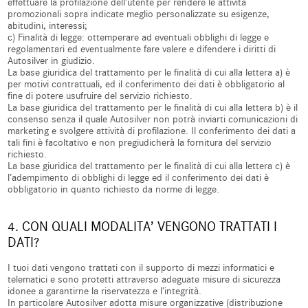
effettuare la profilazione dell’utente per rendere le attività
promozionali sopra indicate meglio personalizzate su esigenze,
abitudini, interessi;
c) Finalità di legge: ottemperare ad eventuali obblighi di legge e
regolamentari ed eventualmente fare valere e difendere i diritti di
Autosilver in giudizio.
La base giuridica del trattamento per le finalità di cui alla lettera a) è
per motivi contrattuali, ed il conferimento dei dati è obbligatorio al
fine di potere usufruire del servizio richiesto.
La base giuridica del trattamento per le finalità di cui alla lettera b) è il
consenso senza il quale Autosilver non potrà inviarti comunicazioni di
marketing e svolgere attività di profilazione. Il conferimento dei dati a
tali fini è facoltativo e non pregiudicherà la fornitura del servizio
richiesto.
La base giuridica del trattamento per le finalità di cui alla lettera c) è
l’adempimento di obblighi di legge ed il conferimento dei dati è
obbligatorio in quanto richiesto da norme di legge.
4. CON QUALI MODALITA’ VENGONO TRATTATI I
DATI?
I tuoi dati vengono trattati con il supporto di mezzi informatici e
telematici e sono protetti attraverso adeguate misure di sicurezza
idonee a garantirne la riservatezza e l’integrità.
In particolare Autosilver adotta misure organizzative (distribuzione