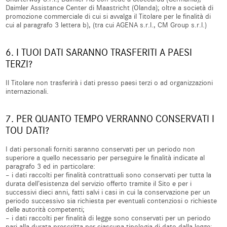
Daimler Assistance Center di Maastricht (Olanda); oltre a società di
promozione commerciale di cui si avvalga il Titolare per le finalità di
cui al paragrafo 3 lettera b), (tra cui AGENA s.r.l., CM Group s.r.l.)
6. I TUOI DATI SARANNO TRASFERITI A PAESI
TERZI?
Il Titolare non trasferirà i dati presso paesi terzi o ad organizzazioni
internazionali.
7. PER QUANTO TEMPO VERRANNO CONSERVATI I
TOU DATI?
I dati personali forniti saranno conservati per un periodo non
superiore a quello necessario per perseguire le finalità indicate al
paragrafo 3 ed in particolare:
– i dati raccolti per finalità contrattuali sono conservati per tutta la
durata dell’esistenza del servizio offerto tramite il Sito e per i
successivi dieci anni, fatti salvi i casi in cui la conservazione per un
periodo successivo sia richiesta per eventuali contenziosi o richieste
delle autorità competenti;
– i dati raccolti per finalità di legge sono conservati per un periodo
pari alla durata prescritta per ciascuna tipologia di dato dalla legge;