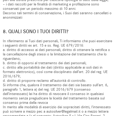
– i dati raccolti per le finalità di marketing e profilazione sono
conservati per un periodo massimo di 10 anni.
Decorso tali termini di conservazione, i Suoi dati saranno cancellati o
anonimizzati
8. QUALI SONO I TUOI DIRITTI?
In riferimento ai Tuoi dati personali, Ti informiamo che puoi esercitare
i seguenti diritti ex art. 15 e ss. Reg. UE 679/2016:
a. diritto di accesso ai dati personali; diritto di ottenere la rettifica o
la cancellazione degli stessi o la limitazione del trattamento che lo
riguardano;
b. diritto di opporsi al trattamento dei dati personali;
c. diritto alla portabilità dei dati (diritto applicabile ai soli dati in
formato elettronico), così come disciplinato dall’art. 20 del reg. UE
2016/679;
d. diritto di proporre reclamo all’autorità di controllo.
Si informa che, qualora il trattamento dei dati sia basato sull’art. 6,
paragrafo 1, lettera a) del reg. UE 2016/679 (consenso
dell’interessato) lei ha diritto di revocare il consenso in qualsiasi
momento senza pregiudicare la liceità del trattamento basata sul
consenso prima della revoca
In merito alle modalità di esercizio dei sopracitati diritti, l’interessato
può scrivere a mezzo pec a autosilver@legalmail.it o a mezzo lettera
raccomandata a/r al seguente: Autosilver S.r.l. Via Ciro Ferrari, 2 –