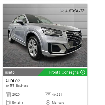
info_outline
usato
Pronta Consegna
AUDI
Q2
30 TFSI Business
2020
46.384
Benzina
Manuale