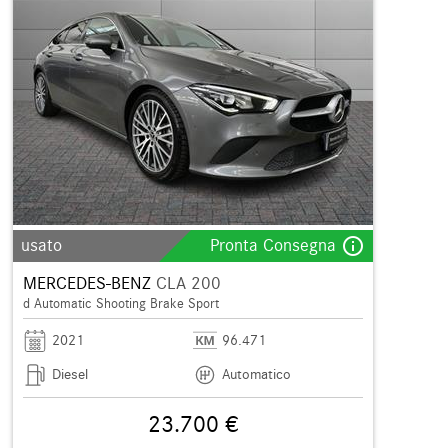
info_outline
usato
Pronta Consegna
MERCEDES-BENZ
CLA 200
d Automatic Shooting Brake Sport
2021
96.471
Diesel
Automatico
23.700 €