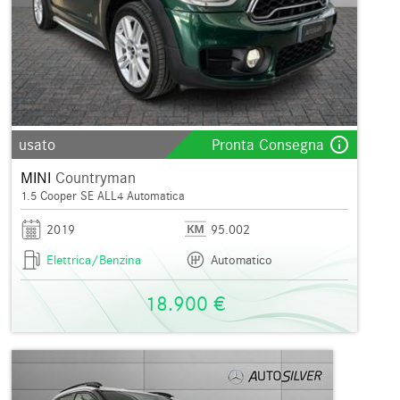
info_outline
usato
Pronta Consegna
MINI
Countryman
1.5 Cooper SE ALL4 Automatica
2019
95.002
Elettrica/Benzina
Automatico
18.900 €