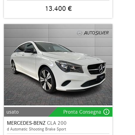
13.400 €
info_outline
usato
Pronta Consegna
MERCEDES-BENZ
CLA 200
d Automatic Shooting Brake Sport