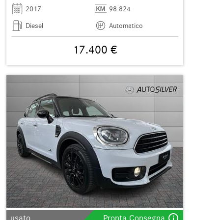
2017
98.824
Diesel
Automatico
17.400 €
info_outline
usato
Pronta Consegna