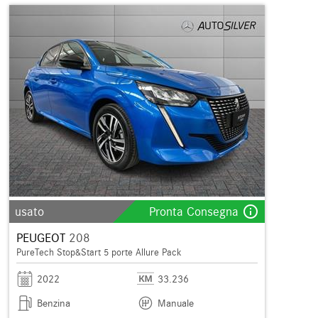
info_outline
usato
Pronta Consegna
PEUGEOT
208
PureTech Stop&Start 5 porte Allure Pack
2022
33.236
Benzina
Manuale