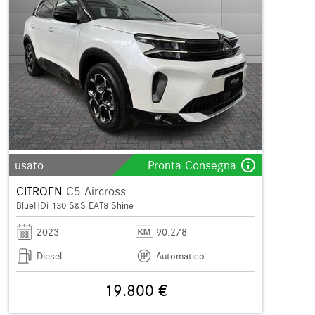
info_outline
usato
Pronta Consegna
CITROEN
C5 Aircross
BlueHDi 130 S&S EAT8 Shine
2023
90.278
Diesel
Automatico
19.800 €