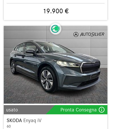
19.900 €
info_outline
usato
Pronta Consegna
SKODA
Enyaq iV
60