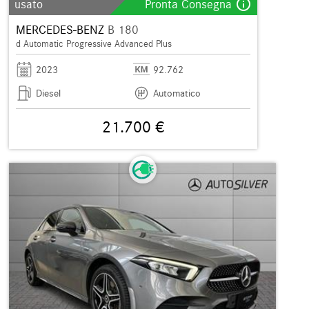
info_outline
usato
Pronta Consegna
MERCEDES-BENZ
B 180
d Automatic Progressive Advanced Plus
2023
92.762
Diesel
Automatico
21.700 €