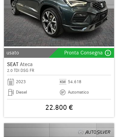
info_outline
usato
Pronta Consegna
SEAT
Ateca
2.0 TDI DSG FR
2023
54.618
Diesel
Automatico
22.800 €