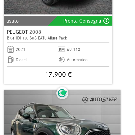
info_outline
usato
Pronta Consegna
PEUGEOT
2008
BlueHDi 130 S&S EAT8 Allure Pack
2021
69.110
Diesel
Automatico
17.900 €