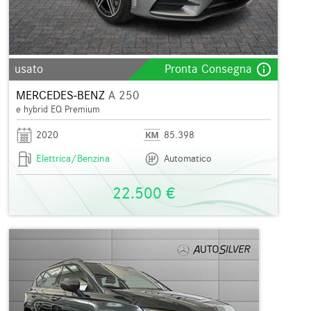
info_outline
usato
Pronta Consegna
MERCEDES-BENZ
A 250
e hybrid EQ Premium
2020
85.398
Elettrica/Benzina
Automatico
22.500 €