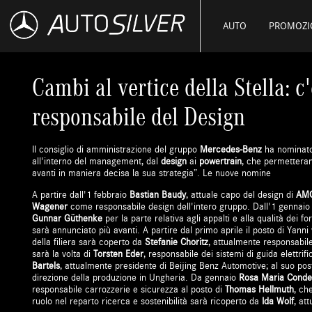
AUTO
PROMOZI
Cambi al vertice della Stella: c
responsabile del Design
Il consiglio di amministrazione del gruppo
Mercedes-Benz
ha nominato
all'interno del management, dal
design
ai
powertrain
, che permetteran
avanti in maniera decisa la sua strategia”.
Le nuove nomine
A partire dall'1 febbraio
Bastian Baudy
, attuale capo del design di
AM
Wagener
come responsabile design dell'intero gruppo. Dall'1 gennai
Gunnar Güthenke
per la parte relativa agli appalti e alla qualità dei fo
sarà annunciato più avanti. A partire dal primo aprile il posto di Yan
della filiera sarà coperto da
Stefanie Choritz
, attualmente responsabil
sarà la volta di
Torsten Eder
, responsabile dei sistemi di guida elettrif
Bartels
, attualmente presidente di Beijing Benz Automotive; al suo po
direzione della produzione in Ungheria. Da gennaio
Rosa Maria Conde
responsabile carrozzerie e sicurezza al posto di
Thomas Hellmuth
, ch
ruolo nel reparto ricerca e sostenibilità sarà ricoperto da
Ida Wolf
, at