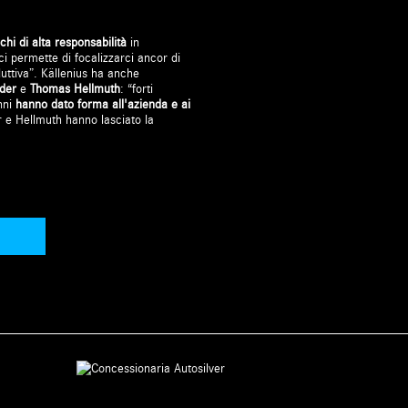
ichi di alta responsabilità
in
ci permette di focalizzarci ancor di
duttiva”. Källenius ha anche
Eder
e
Thomas Hellmuth
: “forti
nni
hanno dato forma all'azienda e ai
 e Hellmuth hanno lasciato la