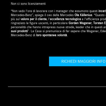
Non ci sono licenziamenti
“Non vedo l'ora di lavorare con i manager che assumono questi
incar
Mercedes-Benz”, spiega il ceo della Mercedes
Ola Källenius
. “Questo 
più sul
valore per il cliente
, l'
eccellenza tecnologica
e l'efficienza pro
ringraziato le figure uscenti, in particolare
Gorden Wagener
,
Torsten 
personalità che hanno intrapreso nuove strade, leader che in questi a
suoi prodotti
”. La Casa si premunisce di far sapere che Wagener, Eder
Mercedes-Benz di
loro spontanea volontà
.
RICHIEDI MAGGIORI INFO