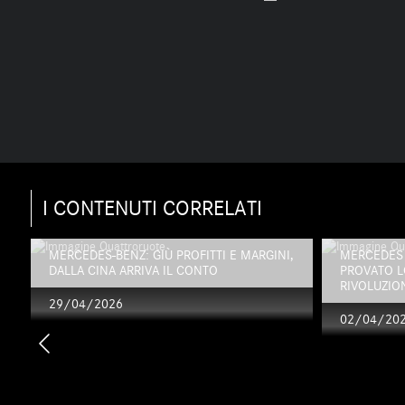
I CONTENUTI CORRELATI
MERCEDES-BENZ: GIÙ PROFITTI E MARGINI,
MERCEDES 
DALLA CINA ARRIVA IL CONTO
PROVATO L
RIVOLUZION
29/04/2026
02/04/20