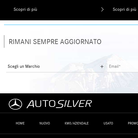
Scopri di più
Scopri di più
RIMANI SEMPRE AGGIORNATO
HOME
NUOVO
KM0/AZIENDALE
USATO
PROMO