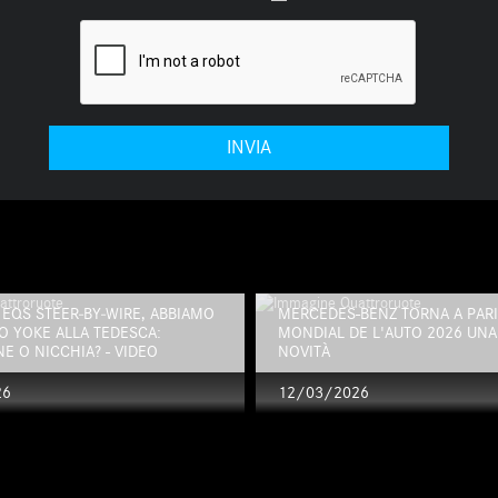
EQS STEER‑BY‑WIRE, ABBIAMO
MERCEDES-BENZ TORNA A PARIG
O YOKE ALLA TEDESCA:
MONDIAL DE L'AUTO 2026 UNA 
E O NICCHIA? - VIDEO
NOVITÀ
26
12/03/2026