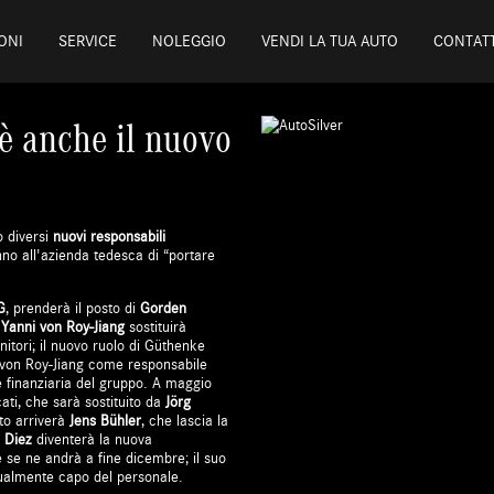
ONI
SERVICE
NOLEGGIO
VENDI LA TUA AUTO
CONTATT
'è anche il nuovo
 diversi
nuovi responsabili
no all'azienda tedesca di “portare
G
, prenderà il posto di
Gorden
o
Yanni von Roy-Jiang
sostituirà
rnitori; il nuovo ruolo di Güthenke
ni von Roy-Jiang come responsabile
e finanziaria del gruppo. A maggio
icati, che sarà sostituito da
Jörg
sto arriverà
Jens Bühler
, che lascia la
 Diez
diventerà la nuova
e se ne andrà a fine dicembre; il suo
tualmente capo del personale.