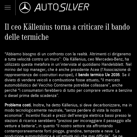
Il ceo Källenius torna a criticare il bando
delle termiche
“Abbiamo bisogno di un confronto con la realtà. Altrimenti ci dirigeremo
a tutta velocità contro un muro”: Ola Källenius, ceo Mercedes-Benz, ha
utilizzato questa metafora in un'intervista al quotidiano Handelsblatt. Nel
mirino del top manager, che è anche presidente Acea (l'Associazione di
rappresentanza dei costruttori europei), il
bando termico Ue 2035
. Se il
divieto di vendere veicoli a combustione fosse attuato, “il mercato
automobilistico del Vecchio Continente potrebbe collassare”, anche
perché “i consumatori farebbero di tutto per comprare vetture a benzina
o diesel prima della scadenza”.
Problema costi.
Inoltre, ha detto Källenius, si deve decarbonizzare, ma in
modo tecnologicamente neutrale, “senza perdere di vista la nostra
economia”. Incentivi fiscali e prezzi dell'energia elettrica bassi presso le
stazioni di ricarica sarebbero “preziosi per incoraggiare il passaggio alle
vetture a batteria”, in quanto “il nostro settore sta affrontando
contemporaneamente forti piogge, grandine, tempeste e neve. La
produzione automobilistica è un'attività più che mai difficile”. Se ne