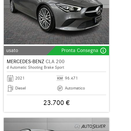
info_outline
usato
Pronta Consegna
MERCEDES-BENZ
CLA 200
d Automatic Shooting Brake Sport
2021
96.471
Diesel
Automatico
23.700 €