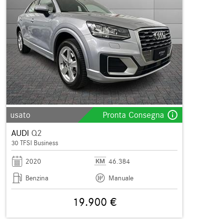
info_outline
usato
Pronta Consegna
AUDI
Q2
30 TFSI Business
2020
46.384
Benzina
Manuale
19.900 €