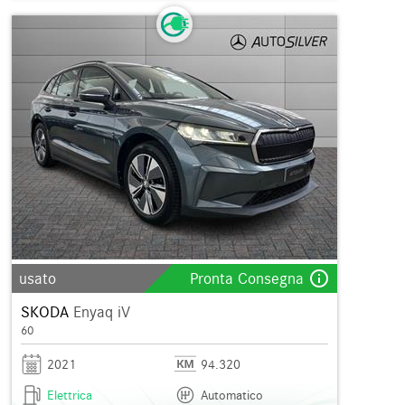
info_outline
usato
Pronta Consegna
SKODA
Enyaq iV
60
2021
94.320
Elettrica
Automatico