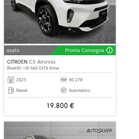
info_outline
usato
Pronta Consegna
CITROEN
C5 Aircross
BlueHDi 130 S&S EAT8 Shine
2023
90.278
Diesel
Automatico
19.800 €