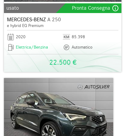
info_outline
usato
Pronta Consegna
MERCEDES-BENZ
A 250
e hybrid EQ Premium
2020
85.398
Elettrica/Benzina
Automatico
22.500 €