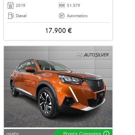
2019
51.579
Diesel
Automatico
17.900 €
info_outline
usato
Pronta Consegna