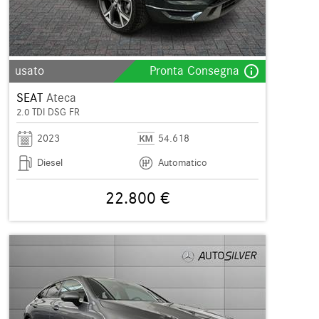
info_outline
usato
Pronta Consegna
SEAT
Ateca
2.0 TDI DSG FR
2023
54.618
Diesel
Automatico
22.800 €