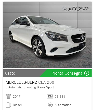
info_outline
usato
Pronta Consegna
MERCEDES-BENZ
CLA 200
d Automatic Shooting Brake Sport
2017
98.824
Diesel
Automatico