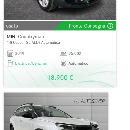
info_outline
usato
Pronta Consegna
MINI
Countryman
1.5 Cooper SE ALL4 Automatica
2019
95.002
Elettrica/Benzina
Automatico
18.900 €