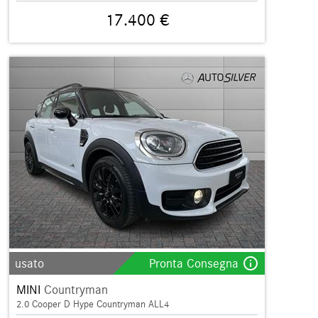
17.400 €
info_outline
usato
Pronta Consegna
MINI
Countryman
2.0 Cooper D Hype Countryman ALL4