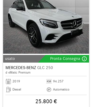
info_outline
usato
Pronta Consegna
MERCEDES-BENZ
GLC 250
d 4Matic Premium
2019
94.257
Diesel
Automatico
25.800 €