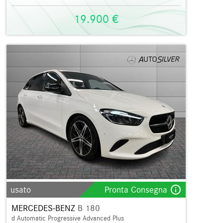
19.900 €
info_outline
usato
Pronta Consegna
MERCEDES-BENZ
B 180
d Automatic Progressive Advanced Plus