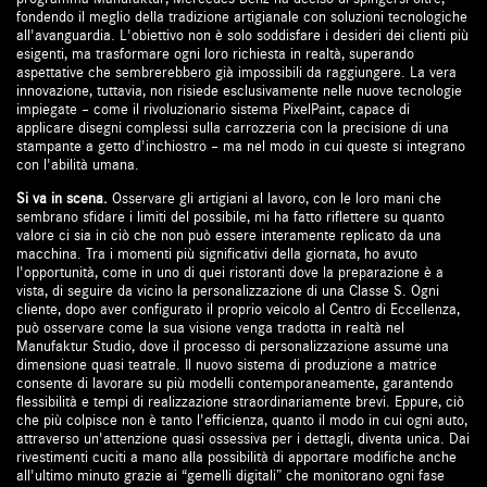
fondendo il meglio della tradizione artigianale con soluzioni tecnologiche
all'avanguardia. L'obiettivo non è solo soddisfare i desideri dei clienti più
esigenti, ma trasformare ogni loro richiesta in realtà, superando
aspettative che sembrerebbero già impossibili da raggiungere. La vera
innovazione, tuttavia, non risiede esclusivamente nelle nuove tecnologie
impiegate – come il rivoluzionario sistema PixelPaint, capace di
applicare disegni complessi sulla carrozzeria con la precisione di una
stampante a getto d'inchiostro – ma nel modo in cui queste si integrano
con l'abilità umana.
Si va in scena.
Osservare gli artigiani al lavoro, con le loro mani che
sembrano sfidare i limiti del possibile, mi ha fatto riflettere su quanto
valore ci sia in ciò che non può essere interamente replicato da una
macchina. Tra i momenti più significativi della giornata, ho avuto
l'opportunità, come in uno di quei ristoranti dove la preparazione è a
vista, di seguire da vicino la personalizzazione di una Classe S. Ogni
cliente, dopo aver configurato il proprio veicolo al Centro di Eccellenza,
può osservare come la sua visione venga tradotta in realtà nel
Manufaktur Studio, dove il processo di personalizzazione assume una
dimensione quasi teatrale. Il nuovo sistema di produzione a matrice
consente di lavorare su più modelli contemporaneamente, garantendo
flessibilità e tempi di realizzazione straordinariamente brevi. Eppure, ciò
che più colpisce non è tanto l'efficienza, quanto il modo in cui ogni auto,
attraverso un'attenzione quasi ossessiva per i dettagli, diventa unica. Dai
rivestimenti cuciti a mano alla possibilità di apportare modifiche anche
all'ultimo minuto grazie ai “gemelli digitali” che monitorano ogni fase