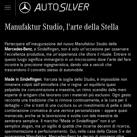
Manufaktur Studio, l'arte della Stella
Partecipare all'inaugurazione del nuovo Manufaktur Studio della
Mercedes-Benz
, a Sindelfingen, non è solo un'occasione per osservare
l'eccellenza produttiva, ma un'esperienza che sfiora il rituale. Entrare in
questo luogo significa immergersi in un microcosmo dove l'arte del fare
incontra la precisione ingegneristica, dando vita a veicoli che
trascendono il concetto stesso di automobile.
Made in Sindelfingen.
Varcata la soglia dello Studio, è impossibile non
rimanere colpiti dall'atmosfera che vi regna: un equilibrio quasi
palpabile tra concentrazione e maestria, un ritmo scandito dalle mani
esperte di artigiani che lavorano con i materiali più esclusivi. Ogni gesto
racconta una tradizione che si rinnova continuamente, e la cura per il
dettaglio – che si tratti di una cucitura su un rivestimento di pelle o della
combinazione cromatica di una vernice personalizzata – appare quasi
maniacale, anche se la lavorazione è svolta con tale maestria da
sembrare semplice. Il marchio “Made in Sindelfingen” non è un
semplice slogan, ma un sigillo di qualità che incarna decenni di ricerca,
sperimentazione e perfezionamento. Qui, nella casa della Classe S e del
programma Manufaktur, Mercedes-Benz ha deciso di spingersi oltre,